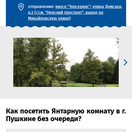
отправление:
киоск "Турсервис", улица Думская,
д.2 (ст.м. "Невский проспект", выход на
Михайловскую улицу)
Как посетить Янтарную комнату в г.
Пушкине без очереди?