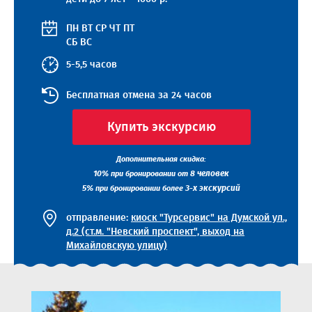
ПН
ВТ
СР
ЧТ
ПТ
СБ
ВС
5-5,5 часов
Бесплатная отмена за 24 часов
Купить экскурсию
Дополнительная скидка:
10%
8 человек
при бронировании от
5%
3-х экскурсий
при бронировании более
отправление:
киоск "Турсервис" на Думской ул.,
д.2 (ст.м. "Невский проспект", выход на
Михайловскую улицу)