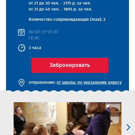
от 21 до 30 чел. - 2175 р. за чел.
от 31 до 40 чел. - 1895 р. за чел.
Количество сопровождающих (max): 2
ПН ВТ СР ЧТ ПТ
СБ ВС
3 часа
Забронировать
отправление:
от школы, по указанному адресу