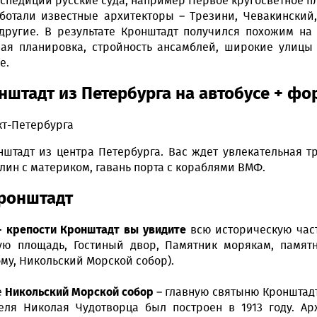
кспедиции русские суда, например Первое кругосветное п
ботали известные архитекторы – Трезини, Чевакинский, 
другие. В результате Кронштадт получился похожим на
рная планировка, стройность ансамблей, широкие улиц
е.
нштадт из Петербурга на автобусе + фор
кт-Петербурга
нштадт из центра Петербурга. Вас ждет увлекательная т
лин с материком, гавань порта с кораблями ВМФ.
Кронштадт
 - крепости Кронштадт вы увидите
всю историческую част
ую площадь, Гостиный двор, Памятник морякам, памят
му, Никольский Морской собор).
е
Никольский Морской собор
– главную святыню Кронштадт
ля Николая Чудотворца был построен в 1913 году. Ар