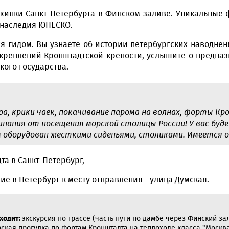
жинки Санкт-Петербурга в Финском заливе. Уникальны
 наследия ЮНЕСКО.
я гидом. Вы узнаете об истории петербургских наводнен
реплений Кронштадтской крепости, услышите о предназ
кого государства.
ра, крики чаек, покачивание парома на волнах, форты К
нания от посещения морской столицы России! У вас бу
оборудован жесткими сиденьями, столиками. Имеется 
та в Санкт-Петербург,
ие в Петербург к месту отправления - улица Думская.
входит:
экскурсия по трассе (часть пути по дамбе через Финский зал
рская прогулка по фортам Кронштадта на теплоходе класса "Москв