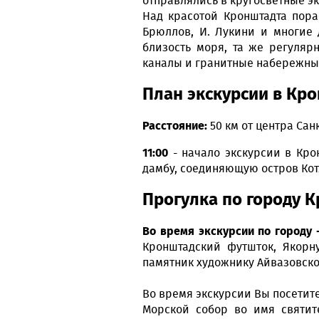
отправлялись в кругосветные э
Над красотой Кронштадта пора
Брюллов, И. Лукини и многие 
близость моря, та же регуля
каналы и гранитные набережны
План экскурсии в Кро
Расстояние:
50 км от центра Сан
11:00
- начало экскурсии в Кро
дамбу, соединяющую остров Кот
Прогулка по городу 
Во время экскурсии по городу
Кронштадский футшток, Якорн
памятник художнику Айвазовско
Во время экскурсии Вы посетит
Морской собор во имя святите