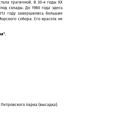
тала трагичной. В 30-е годы XX
под склады. До 1980 года здесь
2013 году завершились большие
орского собора. Его красота не
ва"
.
I
 Петровского парка (высадка).