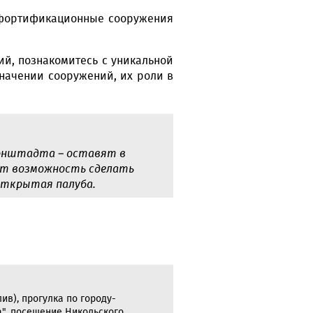
е фортификационные сооружения
ий, познакомитесь с уникальной
начении сооружений, их роли в
ронштадта – оставят в
дет возможность сделать
открытая палуба.
ив), прогулка по городу-
а", посещение Никольского