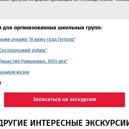
и для организованных школьных групп:
ными очками "Я вижу град Петров"
"Сестрорецкий рубеж"
Династия Романовых. XVIII век"
щением музея
!
Записаться на экскурсию
ДРУГИЕ ИНТЕРЕСНЫЕ ЭКСКУРСИ