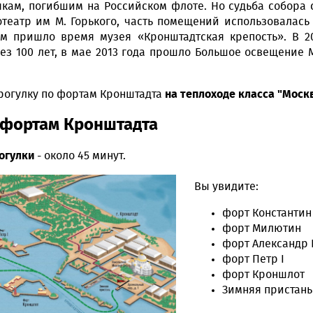
ам, погибшим на Российском флоте. Но судьба собора с
театр им М. Горького, часть помещений использовалась 
ем пришло время музея «Кронштадтская крепость». В 
з 100 лет, в мае 2013 года прошло Большое освещение М
рогулку по фортам Кронштадта
на теплоходе класса "Моск
 фортам Кронштадта
огулки
- около 45 минут.
Вы увидите:
форт Константин
форт Милютин
форт Александр 
форт Петр I
форт Кроншлот
Зимняя пристань